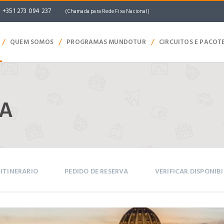
+351 273 094 237
(Chamada para Rede Fixa Nacional)
/
/
/
QUEM SOMOS
PROGRAMAS MUNDOTUR
CIRCUITOS E PACOT
MA
ITINERARIO
PEDIDO DE RESERVA
VERIFICAR DISPONIB