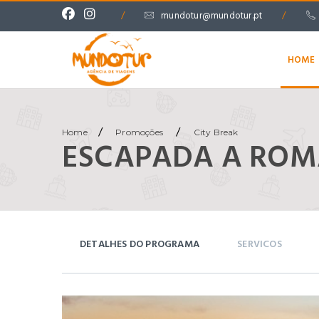
/
mundotur@mundotur.pt
/
HOME
/
/
Home
Promoções
City Break
ESCAPADA A RO
DETALHES DO PROGRAMA
SERVICOS