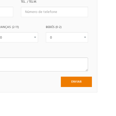
TEL. / TELM.
IANÇAS
BEBÉS
(2-11)
(0-2)