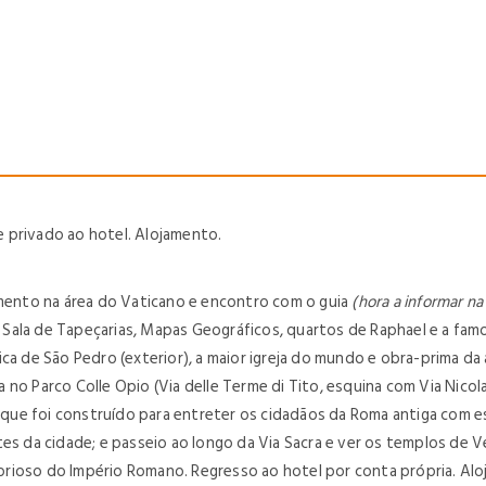
 privado ao hotel. Alojamento.
imento na área do Vaticano e encontro com o guia
(hora a informar n
ala de Tapeçarias, Mapas Geográficos, quartos de Raphael e a famosa
ca de São Pedro (exterior), a maior igreja do mundo e obra-prima da 
no Parco Colle Opio (Via delle Terme di Tito, esquina com Via Nicola
a, que foi construído para entreter os cidadãos da Roma antiga com 
s da cidade; e passeio ao longo da Via Sacra e ver os templos de Vest
orioso do Império Romano.
Regresso ao hotel por conta própria. Al