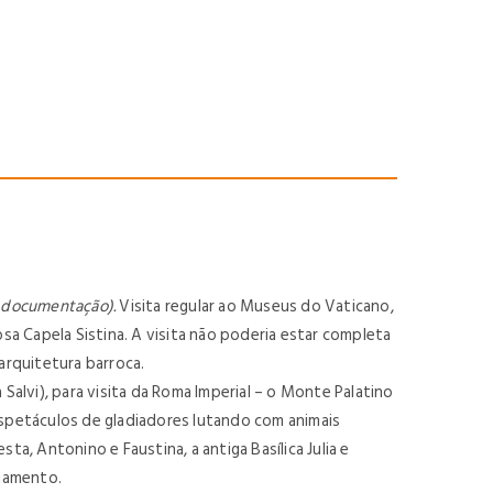
a documentação).
Visita regular ao Museus do Vaticano,
 Capela Sistina. A visita não poderia estar com­pleta
arquitetura barroca.
 Salvi)
,
para visita da Roma Imperial – o Monte Palatino
espetáculos de gladia­dores lutando com animais
a, Antonino e Faustina, a antiga Basílica Julia e
ojamento.