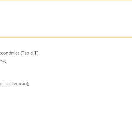
económica (Tap cl.T)
esa;
j. a alteração);