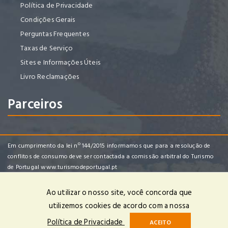
Política de Privacidade
Condições Gerais
Perguntas Frequentes
Taxas de Serviço
Sites e Informações Úteis
Livro Reclamações
Parceiros
Em cumprimento da lei nº 144/2015 informamos que para a resolução de
conflitos de consumo deve ser contactada a comissão arbitral do Turismo
de Portugal
www.turismodeportugal.pt
Ao utilizar o nosso site, você concorda que
utilizemos cookies de acordo com a nossa
Vouviajar, Lda | RNAVT 7452 | © 2024 Todos os Direitos Reservados |
Política de Privacidade
ACEITO