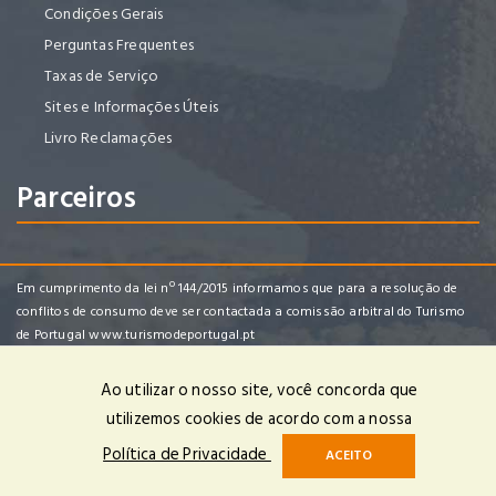
Condições Gerais
Perguntas Frequentes
Taxas de Serviço
Sites e Informações Úteis
Livro Reclamações
Parceiros
Em cumprimento da lei nº 144/2015 informamos que para a resolução de
conflitos de consumo deve ser contactada a comissão arbitral do Turismo
de Portugal
www.turismodeportugal.pt
Ao utilizar o nosso site, você concorda que
utilizemos cookies de acordo com a nossa
Vouviajar, Lda | RNAVT 7452 | © 2024 Todos os Direitos Reservados |
Política de Privacidade
ACEITO
Powered by
OPTIGEST