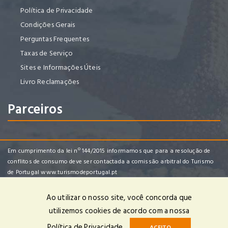
Política de Privacidade
Condições Gerais
Perguntas Frequentes
Taxas de Serviço
Sites e Informações Úteis
Livro Reclamações
Parceiros
Em cumprimento da lei nº 144/2015 informamos que para a resolução de
conflitos de consumo deve ser contactada a comissão arbitral do Turismo
de Portugal
www.turismodeportugal.pt
Ao utilizar o nosso site, você concorda que
utilizemos cookies de acordo com a nossa
Vouviajar, Lda | RNAVT 7452 | © 2024 Todos os Direitos Reservados |
Política de Privacidade
ACEITO