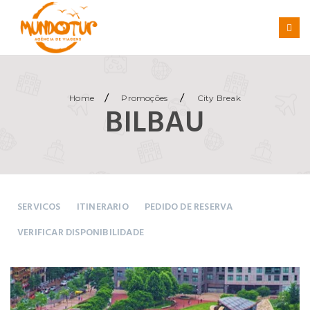
/
/
Home
Promoções
City Break
BILBAU
SERVICOS
ITINERARIO
PEDIDO DE RESERVA
VERIFICAR DISPONIBILIDADE