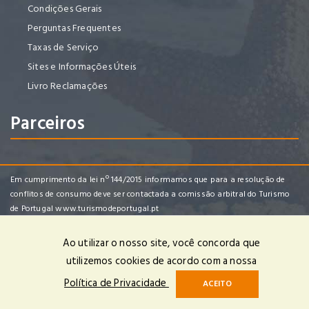
Condições Gerais
Perguntas Frequentes
Taxas de Serviço
Sites e Informações Úteis
Livro Reclamações
Parceiros
Em cumprimento da lei nº 144/2015 informamos que para a resolução de
conflitos de consumo deve ser contactada a comissão arbitral do Turismo
de Portugal
www.turismodeportugal.pt
Ao utilizar o nosso site, você concorda que
utilizemos cookies de acordo com a nossa
Vouviajar, Lda | RNAVT 7452 | © 2024 Todos os Direitos Reservados |
Política de Privacidade
ACEITO
Powered by
OPTIGEST