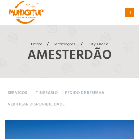
/
/
Home
Promoções
City Break
AMESTERDÃO
SERVICOS
ITINERARIO
PEDIDO DE RESERVA
VERIFICAR DISPONIBILIDADE