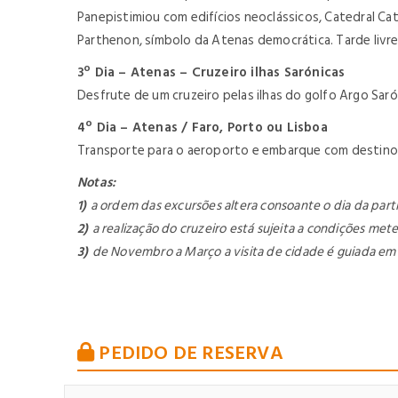
Panepistimiou com edifícios neoclássicos, Catedral Cat
Parthenon, símbolo da Atenas democrática. Tarde livre
3º Dia – Atenas – Cruzeiro ilhas Sarónicas
Desfrute de um cruzeiro pelas ilhas do golfo Argo Saró
4º Dia – Atenas / Faro, Porto ou Lisboa
T
ransporte para o aeroporto e embarque com destino 
Notas:
1)
a ordem das excursões altera consoante o dia da part
2)
a realização do cruzeiro está sujeita a condições met
3)
de Novembro a Março a visita de cidade é guiada em es
PEDIDO DE RESERVA