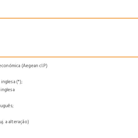
 económica (Aegean cl.P)
inglesa (*);
 inglesa
tuguês;
j. a alteração)