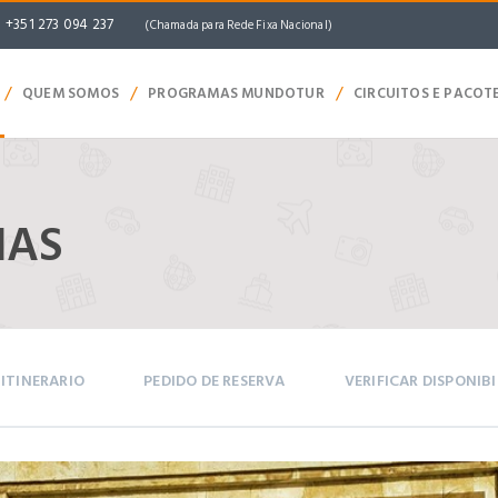
+351 273 094 237
(Chamada para Rede Fixa Nacional)
/
/
/
QUEM SOMOS
PROGRAMAS MUNDOTUR
CIRCUITOS E PACOT
NAS
ITINERARIO
PEDIDO DE RESERVA
VERIFICAR DISPONIB