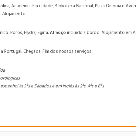
ólica, Academia, Faculdade, Biblioteca Nacional, Plaza Omonia e Aveni
. Alojamento.
nico: Poros, Hydra, Egina.
Almoço
incluído a bordo. Alojamento em 
a Portugal. Chegada. Fim dos nossos serviços.
ida
eorológicas
panhol às 3ªs e Sábados e em inglês às 2ªs, 4ªs e 6ªs