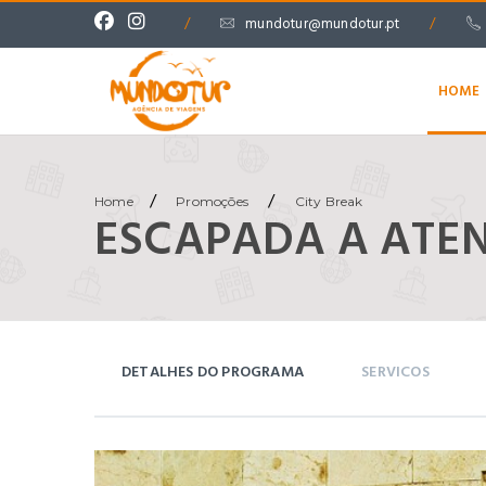
/
mundotur@mundotur.pt
/
HOME
/
/
Home
Promoções
City Break
ESCAPADA A ATE
DETALHES DO PROGRAMA
SERVICOS