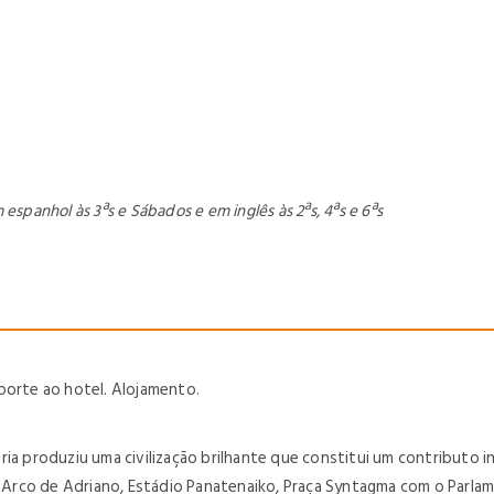
spanhol às 3ªs e Sábados e em inglês às 2ªs, 4ªs e 6ªs
porte ao hotel. Alojamento.
ia produziu uma civilização brilhante que constitui um contributo i
ca: Arco de Adriano, Estádio Panatenaiko, Praça Syntagma com o Par