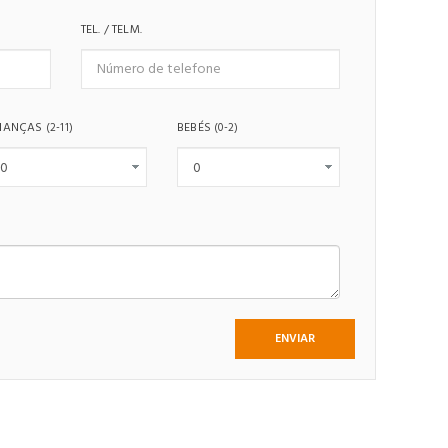
TEL. / TELM.
IANÇAS
BEBÉS
(2-11)
(0-2)