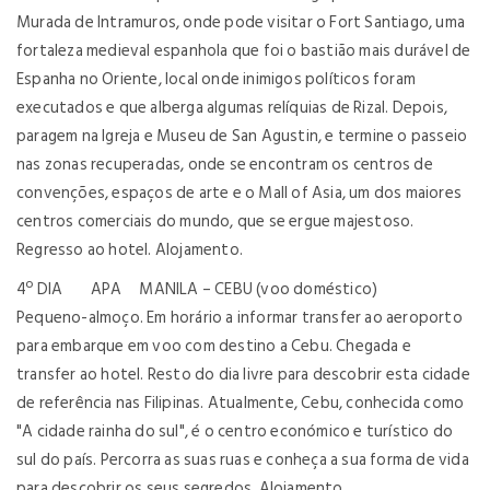
Murada de Intramuros, onde pode visitar o Fort Santiago, uma
fortaleza medieval espanhola que foi o bastião mais durável de
Espanha no Oriente, local onde inimigos políticos foram
executados e que alberga algumas relíquias de Rizal. Depois,
paragem na Igreja e Museu de San Agustin, e termine o passeio
nas zonas recuperadas, onde se encontram os centros de
convenções, espaços de arte e o Mall of Asia, um dos maiores
centros comerciais do mundo, que se ergue majestoso.
Regresso ao hotel. Alojamento.
4º DIA APA MANILA – CEBU (voo doméstico)
Pequeno-almoço. Em horário a informar transfer ao aeroporto
para embarque em voo com destino a Cebu. Chegada e
transfer ao hotel. Resto do dia livre para descobrir esta cidade
de referência nas Filipinas. Atualmente, Cebu, conhecida como
"A cidade rainha do sul", é o centro económico e turístico do
sul do país. Percorra as suas ruas e conheça a sua forma de vida
para descobrir os seus segredos. Alojamento.