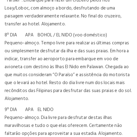
"Tarsier". Embarque para fazer um cruzeiro pelos rios
Loay/Loboc, com almoço a bordo, desfrutando de uma
paisagem verdadeiramente relaxante. No final do cruzeiro,
transfer ao hotel. Alojamento.
8º DIA APA BOHOL / EL NIDO (voo doméstico)
Pequeno-almoço. Tempo livre para realizar as últimas compras
ou simplesmente desfrutar da ilha e das suas praias. Em hora a
indicar, transfer ao aeroporto para embarque em voo de
avioneta com destino às Ilhas El Nido em Palawan. Chegada ao
que muitos consideram “O Paraíso” e assistência do motorista
que o levará ao hotel. Resto do dia livre num dos locais mais
recônditos das Filipinas para desfrutar das suas praias e do sol.
Alojamento.
9º DIA APA EL NIDO
Pequeno-almoço. Dia livre para desfrutar destas ilhas
maravilhosas e tudo o que elas oferecem. Certamente não
faltarão opções para aproveitar a sua estadia. Alojamento.